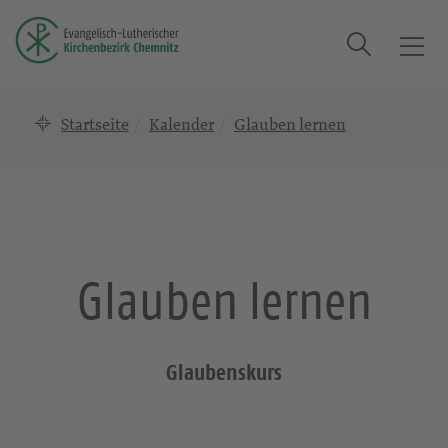
Suche
T
o
g
Startseite
Kalender
Glauben lernen
g
l
e
n
a
v
i
Glauben lernen
g
a
t
i
Glaubenskurs
o
n