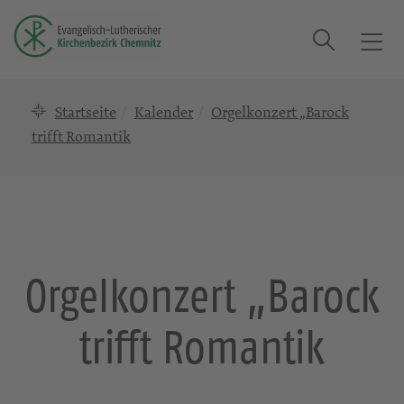
Suche
T
o
g
Startseite
Kalender
Orgelkonzert „Barock
g
l
trifft Romantik
e
n
a
v
i
g
Orgelkonzert „Barock
a
t
trifft Romantik
i
o
n