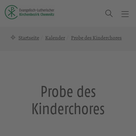
Suche
T
o
g
Startseite
Kalender
Probe des Kinderchores
g
l
e
n
a
v
i
Probe des
g
a
Kinderchores
t
i
o
n