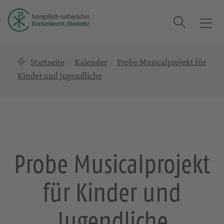
Suche
T
o
g
Startseite
Kalender
Probe Musicalprojekt für
g
l
Kinder und Jugendliche
e
n
a
v
i
g
Probe Musicalprojekt
a
t
für Kinder und
i
o
n
Jugendliche