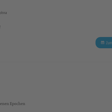
rohna
!
Zum
denen Epochen