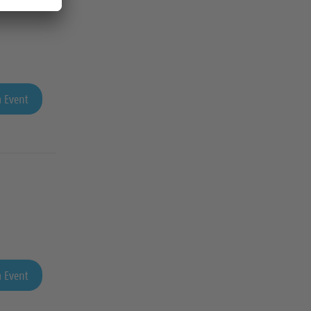
 Event
 Event