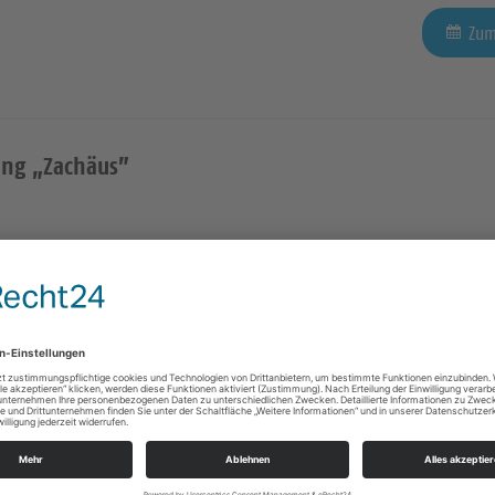
Zum
ung „Zachäus”
Zum
RCHWEIHFEST