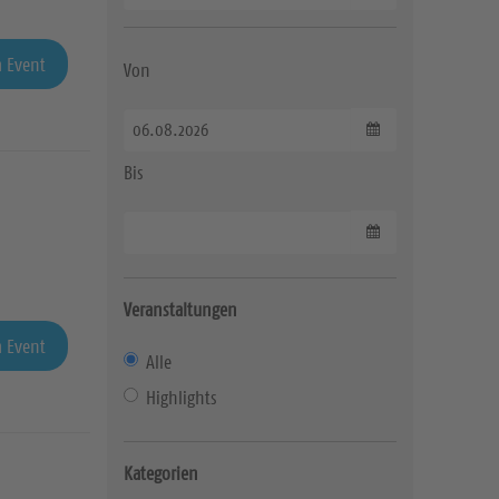
 Event
Von
Datum wählen
Bis
Datum wählen
Veranstaltungen
 Event
Alle
Highlights
Kategorien