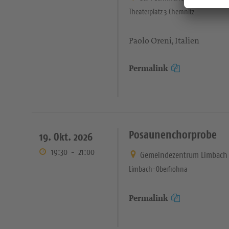
Theaterplatz 3 Chemnitz
Paolo Oreni, Italien
Permalink
Posaunenchorprobe
19. Okt. 2026
19:30
-
21:00
Gemeindezentrum Limbach 
Limbach-Oberfrohna
Permalink