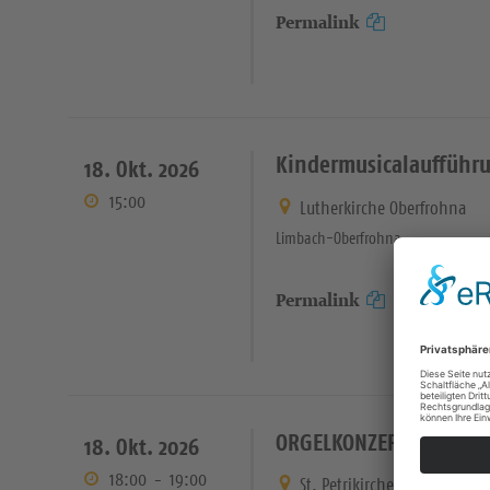
Permalink
Kindermusicalaufführ
18. Okt. 2026
15:00
Lutherkirche Oberfrohna
Limbach-Oberfrohna
Permalink
ORGELKONZERT ZUM KI
18. Okt. 2026
18:00
-
19:00
St. Petrikirche