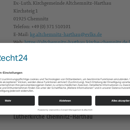
Ev.-Luth. Kirchgemeinde Altchemnitz-Harthau
Kirchsteig 1
01925
Chemnitz
Telefon:
+49 (0) 371 510101
E-Mail:
kg.altchemnitz-harthau@evlks.de
Web:
https://altchemnitz-harthau.kirche-chemnitz.de
Lutherkirche Chemnitz-Harthau