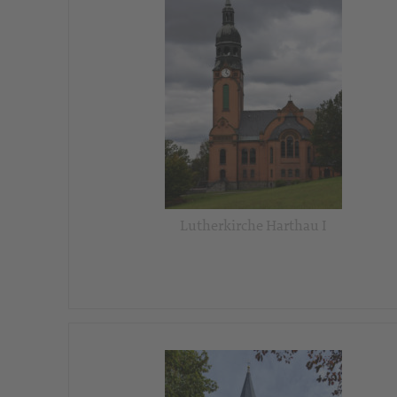
Lutherkirche Harthau I