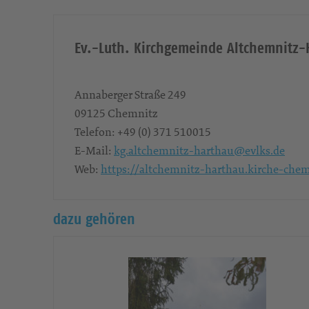
Ev.-Luth. Kirchgemeinde Altchemnitz-
Annaberger Straße 249
09125
Chemnitz
Telefon:
+49 (0) 371 510015
E-Mail:
kg.altchemnitz-harthau@evlks.de
Web:
https://altchemnitz-harthau.kirche-che
dazu gehören