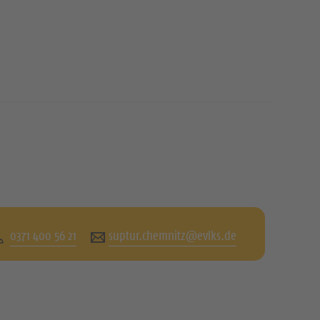
0371 400 56 21
suptur.chemnitz@evlks.de