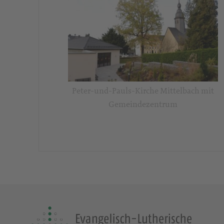
Peter-und-Pauls-Kirche Mittelbach mit
Gemeindezentrum