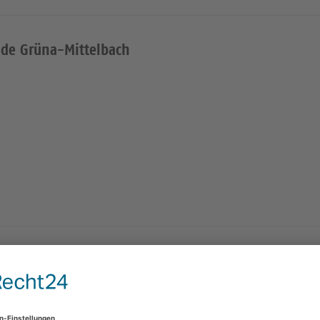
nde Grüna-Mittelbach
Kreuzkirche Grüna