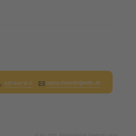
0371 400 56 21
suptur.chemnitz@evlks.de
© Ev.-Luth. Kirchenbezirk Chemnitz 2026