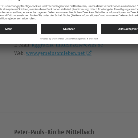
Ev.-Luth. Peter-Paul-Kreuzkirchgemeinde Grüna-Mitte
Chemnitzer Straße 75
09224
Chemnitz
Telefon:
+49 (0) 371 852045
E-Mail:
kg.gruena-mittelbach@evlks.de
Web:
www.gemeinsamleben.net
Peter-Pauls-Kirche Mittelbach