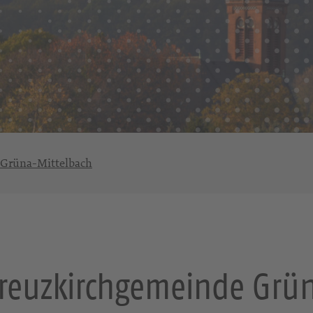
 Grüna-Mittelbach
reuzkirchgemeinde Grü