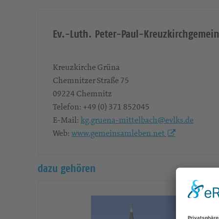
Ev.-Luth. Peter-Paul-Kreuzkirchgemei
Kreuzkirche Grüna
Chemnitzer Straße 75
09224
Chemnitz
Telefon:
+49 (0) 371 852045
E-Mail:
kg.gruena-mittelbach@evlks.de
Web:
www.gemeinsamleben.net
dazu gehören