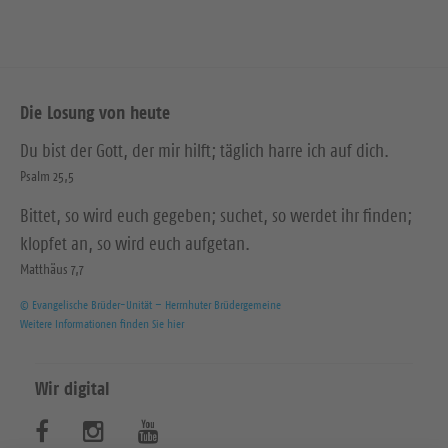
Die Losung von heute
Du bist der Gott, der mir hilft; täglich harre ich auf dich.
Psalm 25,5
Bittet, so wird euch gegeben; suchet, so werdet ihr finden;
klopfet an, so wird euch aufgetan.
Matthäus 7,7
© Evangelische Brüder-Unität – Herrnhuter Brüdergemeine
Weitere Informationen finden Sie hier
Wir digital
B
B
B