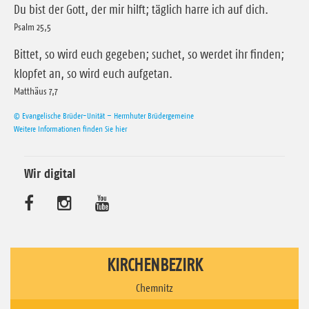
Du bist der Gott, der mir hilft; täglich harre ich auf dich.
Psalm 25,5
Bittet, so wird euch gegeben; suchet, so werdet ihr finden;
klopfet an, so wird euch aufgetan.
Matthäus 7,7
© Evangelische Brüder-Unität – Herrnhuter Brüdergemeine
Weitere Informationen finden Sie hier
Wir digital
B
B
B
e
e
e
s
s
s
KIRCHENBEZIRK
u
u
u
Chemnitz
c
c
c