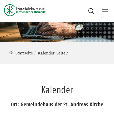
Suche
T
o
g
g
l
e
n
Startseite
Kalender
: Seite 3
a
v
i
g
a
Kalender
t
i
o
Ort: Gemeindehaus der St. Andreas Kirche
n