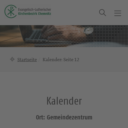
Suche
T
o
g
g
l
e
n
Startseite
Kalender
: Seite 12
a
v
i
g
a
Kalender
t
i
o
Ort: Gemeindezentrum
n