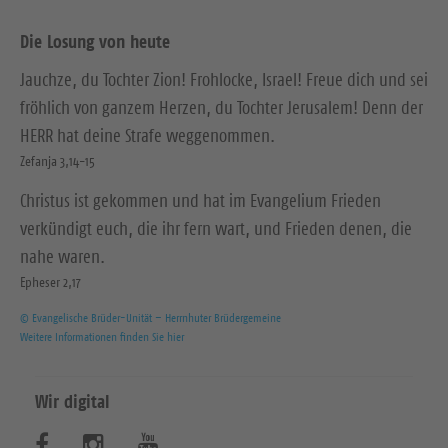
Die Losung von heute
Jauchze, du Tochter Zion! Frohlocke, Israel! Freue dich und sei
fröhlich von ganzem Herzen, du Tochter Jerusalem! Denn der
HERR hat deine Strafe weggenommen.
Zefanja 3,14-15
Christus ist gekommen und hat im Evangelium Frieden
verkündigt euch, die ihr fern wart, und Frieden denen, die
nahe waren.
Epheser 2,17
© Evangelische Brüder-Unität – Herrnhuter Brüdergemeine
Weitere Informationen finden Sie hier
Wir digital
B
B
B