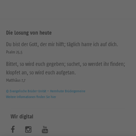
Die Losung von heute
Du bist der Gott, der mir hilft; täglich harre ich auf dich.
Psalm 25,5
Bittet, so wird euch gegeben; suchet, so werdet ihr finden;
klopfet an, so wird euch aufgetan.
Matthäus 7,7
© Evangelische Brüder-Unität – Herrnhuter Brüdergemeine
Weitere Informationen finden Sie hier
Wir digital
B
B
B