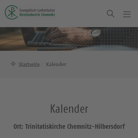
Suche
T
o
g
g
l
e
n
Startseite
Kalender
a
v
i
g
a
Kalender
t
i
o
Ort: Trinitatiskirche Chemnitz-Hilbersdorf
n