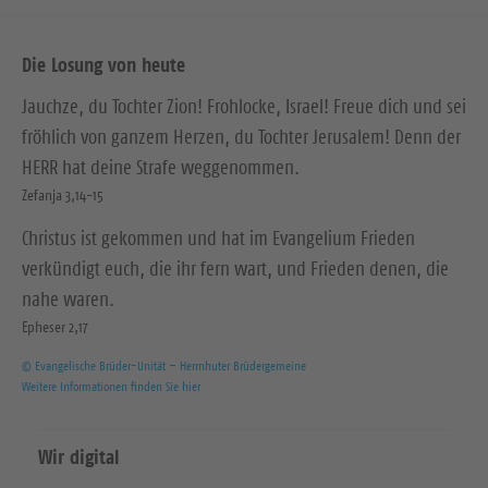
Die Losung von heute
Jauchze, du Tochter Zion! Frohlocke, Israel! Freue dich und sei
fröhlich von ganzem Herzen, du Tochter Jerusalem! Denn der
HERR hat deine Strafe weggenommen.
Zefanja 3,14-15
Christus ist gekommen und hat im Evangelium Frieden
verkündigt euch, die ihr fern wart, und Frieden denen, die
nahe waren.
Epheser 2,17
© Evangelische Brüder-Unität – Herrnhuter Brüdergemeine
Weitere Informationen finden Sie hier
Wir digital