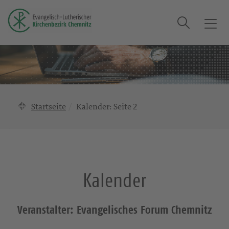
Suche
T
o
g
g
l
e
n
Startseite
Kalender
: Seite 2
a
v
i
g
a
Kalender
t
i
o
Veranstalter: Evangelisches Forum Chemnitz
n