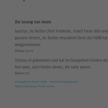
Die Losung von heute
Jauchze, du Tochter Zion! Frohlocke, Israel! Freue dich und
ganzem Herzen, du Tochter Jerusalem! Denn der HERR hat 
weggenommen.
Zefanja 3,14-15
Christus ist gekommen und hat im Evangelium Frieden ver
fern wart, und Frieden denen, die nahe waren.
Epheser 2,17
© Evangelische Brüder-Unität – Herrnhuter Brüdergemeine
Weitere Informationen finden Sie hier