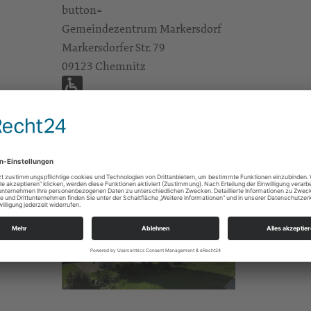
button=
Gemeindezentrum Markersdorf
Markersdorfer Str. 79
09123 Chemnitz