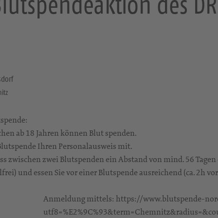
lutspendeaktion des D
dorf
nitz
tspende:
chen ab 18 Jahren können Blut spenden.
r Blutspende Ihren Personalausweis mit.
 dass zwischen zwei Blutspenden ein Abstand von mind. 56 Tage
olfrei) und essen Sie vor einer Blutspende ausreichend (ca. 2h vor
Anmeldung mittels: https://www.blutspende-nor
utf8=%E2%9C%93&term=Chemnitz&radius=&coun