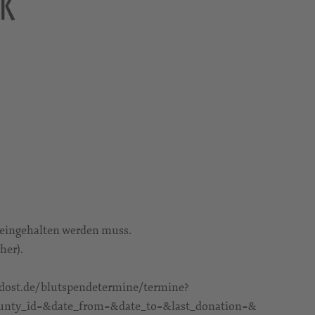
RK
n eingehalten werden muss.
her).
dost.de/blutspendetermine/termine?
ty_id=&date_from=&date_to=&last_donation=&