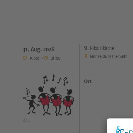
St. Nikolaikirche
31. Aug. 2026
Michaelstr. 15 Chemnitz
19:30
-
21:00
Ort
dbg