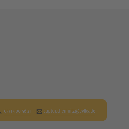
0371 400 56 21
suptur.chemnitz@evlks.de