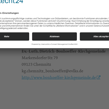
St. Nikolaikirche
Gruppen/Kreise; Konzerte/Theater/Musik
Kirchenmusikerin J. Herzog
Alle Zielgruppen
Ev.-Luth. Dietrich-Bonhoeffer-Kirchgemeinde
Markersdorfer Str. 79
09123 Chemnitz
kg.chemnitz_bonhoeffer@evlks.de
http://www.bonhoeffer-kirchgemeinde.de