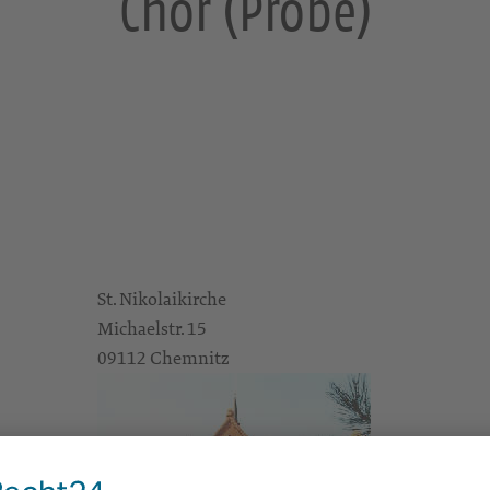
Chor (Probe)
St. Nikolaikirche
Michaelstr. 15
09112 Chemnitz