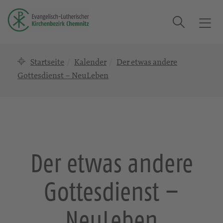
Suche
T
o
g
Startseite
Kalender
Der etwas andere
g
l
Gottesdienst – NeuLeben
e
n
a
v
i
g
Der etwas andere
a
t
Gottesdienst –
i
o
n
NeuLeben