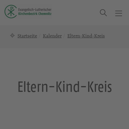
Suche
T
o
g
Startseite
Kalender
Eltern-Kind-Kreis
g
l
e
n
a
v
i
Eltern-Kind-Kreis
g
a
t
i
o
n