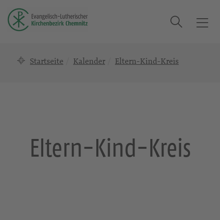
Suche
T
o
g
Startseite
Kalender
Eltern-Kind-Kreis
g
l
e
n
a
v
i
Eltern-Kind-Kreis
g
a
t
i
o
n