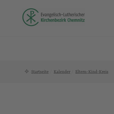
Startseite
Kalender
Eltern-Kind-Kreis