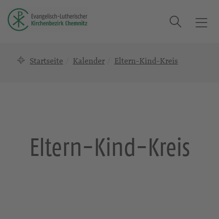
Suche
T
o
g
Startseite
Kalender
Eltern-Kind-Kreis
g
l
e
n
a
v
i
Eltern-Kind-Kreis
g
a
t
i
o
n