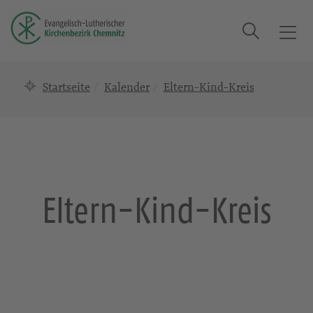
Suche
T
o
g
Startseite
Kalender
Eltern-Kind-Kreis
g
l
e
n
a
v
i
Eltern-Kind-Kreis
g
a
t
i
o
n