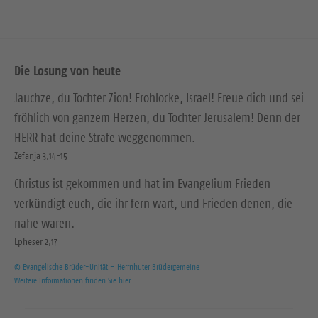
Die Losung von heute
Jauchze, du Tochter Zion! Frohlocke, Israel! Freue dich und sei
fröhlich von ganzem Herzen, du Tochter Jerusalem! Denn der
HERR hat deine Strafe weggenommen.
Zefanja 3,14-15
Christus ist gekommen und hat im Evangelium Frieden
verkündigt euch, die ihr fern wart, und Frieden denen, die
nahe waren.
Epheser 2,17
© Evangelische Brüder-Unität – Herrnhuter Brüdergemeine
Weitere Informationen finden Sie hier