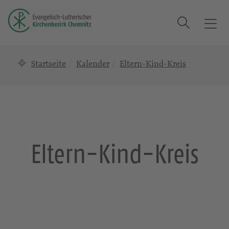
Suche
T
o
g
Startseite
Kalender
Eltern-Kind-Kreis
g
l
e
n
a
v
i
Eltern-Kind-Kreis
g
a
t
i
o
n