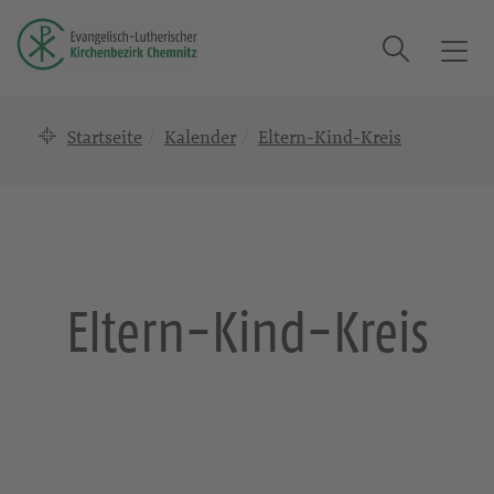
Suche
T
o
g
Startseite
Kalender
Eltern-Kind-Kreis
g
l
e
n
a
v
i
Eltern-Kind-Kreis
g
a
t
i
o
n