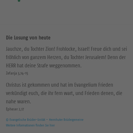
Die Losung von heute
Jauchze, du Tochter Zion! Frohlocke, Israel! Freue dich und sei
fröhlich von ganzem Herzen, du Tochter Jerusalem! Denn der
HERR hat deine Strafe weggenommen.
Zefanja 3,14-15
Christus ist gekommen und hat im Evangelium Frieden
verkündigt euch, die ihr fern wart, und Frieden denen, die
nahe waren.
Epheser 2,17
© Evangelische Brüder-Unität – Herrnhuter Brüdergemeine
Weitere Informationen finden Sie hier