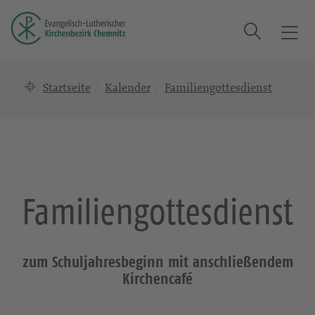
Suche
T
o
g
Startseite
Kalender
Familiengottesdienst
g
l
e
n
a
v
i
Familiengottesdienst
g
a
t
i
zum Schuljahresbeginn mit anschließendem
o
Kirchencafé
n