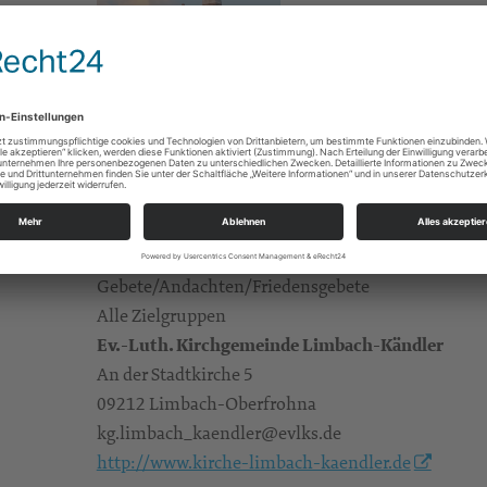
Gebete/Andachten/Friedensgebete
Alle Zielgruppen
Ev.-Luth. Kirchgemeinde Limbach-Kändler
An der Stadtkirche 5
09212 Limbach-Oberfrohna
kg.limbach_kaendler@evlks.de
http://www.kirche-limbach-kaendler.de