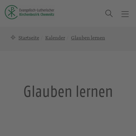
Suche
T
o
g
Startseite
Kalender
Glauben lernen
g
l
e
n
a
v
i
Glauben lernen
g
a
t
i
o
n