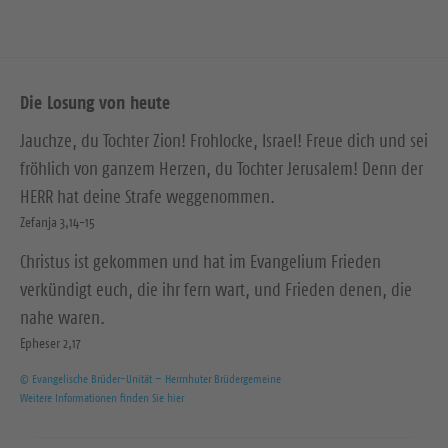
Die Losung von heute
Jauchze, du Tochter Zion! Frohlocke, Israel! Freue dich und sei
fröhlich von ganzem Herzen, du Tochter Jerusalem! Denn der
HERR hat deine Strafe weggenommen.
Zefanja 3,14-15
Christus ist gekommen und hat im Evangelium Frieden
verkündigt euch, die ihr fern wart, und Frieden denen, die
nahe waren.
Epheser 2,17
© Evangelische Brüder-Unität – Herrnhuter Brüdergemeine
Weitere Informationen finden Sie hier