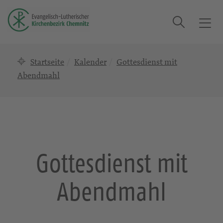
Suche
T
o
g
Startseite
Kalender
Gottesdienst mit
g
l
Abendmahl
e
n
a
v
i
g
Gottesdienst mit
a
t
Abendmahl
i
o
n