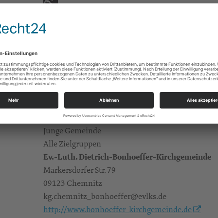
Gruppen/Kreise
Junge Gemeinde
Alle Zielgruppen
Ev.-Luth. Dietrich-Bonhoeffer-Kirchgemeinde
Markersdorfer Str. 79
09123 Chemnitz
kg.chemnitz_bonhoeffer@evlks.de
http://www.bonhoeffer-kirchgemeinde.de