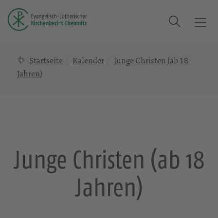
Suche
T
o
g
Startseite
Kalender
Junge Christen (ab 18
g
l
Jahren)
e
n
a
v
i
g
Junge Christen (ab 18
a
t
Jahren)
i
o
n