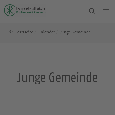
Suche
T
o
g
Startseite
Kalender
Junge Gemeinde
g
l
e
n
a
v
i
Junge Gemeinde
g
a
t
i
o
n