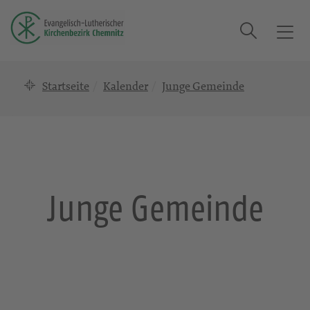
Suche
T
o
g
Startseite
Kalender
Junge Gemeinde
g
l
e
n
a
v
i
Junge Gemeinde
g
a
t
i
o
n