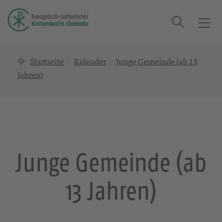
Suche
T
o
g
Startseite
Kalender
Junge Gemeinde (ab 13
g
l
Jahren)
e
n
a
v
i
g
Junge Gemeinde (ab
a
t
13 Jahren)
i
o
n