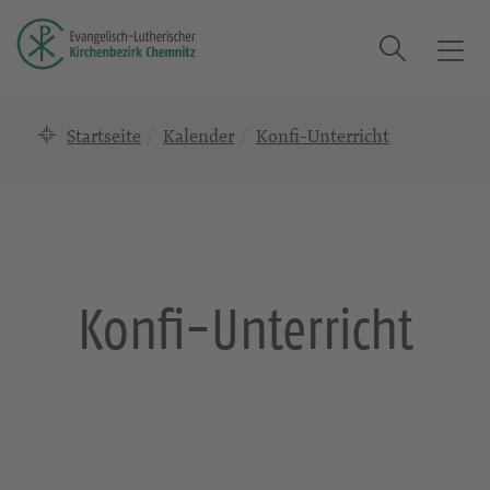
Suche
T
o
g
Startseite
Kalender
Konfi-Unterricht
g
l
e
n
a
v
i
Konfi-Unterricht
g
a
t
i
o
n