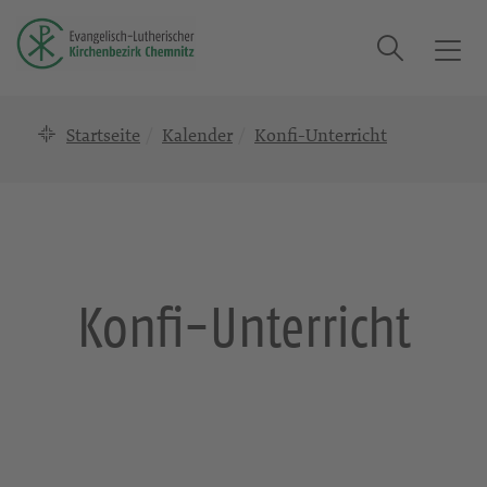
Suche
T
o
g
Startseite
Kalender
Konfi-Unterricht
g
l
e
n
a
v
i
Konfi-Unterricht
g
a
t
i
o
n