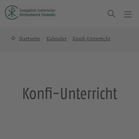
Suche
T
o
g
Startseite
Kalender
Konfi-Unterricht
g
l
e
n
a
v
i
Konfi-Unterricht
g
a
t
i
o
n