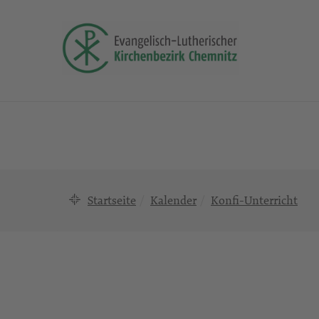
Startseite
Kalender
Konfi-Unterricht