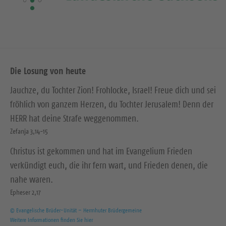
Die Losung von heute
Jauchze, du Tochter Zion! Frohlocke, Israel! Freue dich und sei
fröhlich von ganzem Herzen, du Tochter Jerusalem! Denn der
HERR hat deine Strafe weggenommen.
Zefanja 3,14-15
Christus ist gekommen und hat im Evangelium Frieden
verkündigt euch, die ihr fern wart, und Frieden denen, die
nahe waren.
Epheser 2,17
© Evangelische Brüder-Unität – Herrnhuter Brüdergemeine
Weitere Informationen finden Sie hier