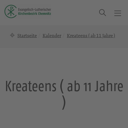
Suche
T
o
g
Startseite
Kalender
Kreateens ( ab 11 Jahre )
g
l
e
n
a
v
i
Kreateens ( ab 11 Jahre
g
a
)
t
i
o
n