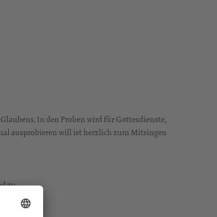
Glaubens. In den Proben wird für Gottesdienste,
 mal ausprobieren will ist herzlich zum Mitsingen
d zu