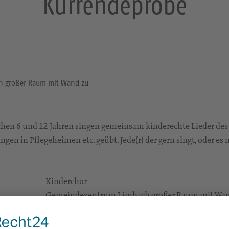
Kurrendeprobe
h großer Raum mit Wand zu
hen 6 und 12 Jahren singen gemeinsam kinderechte Lieder des 
ngen in Pflegeheimen etc. geübt. Jede(r) der gern singt, oder es
Kinderchor
Gemeindezentrum Limbach großer Raum mit Wan
09212 Limbach-Oberfrohna
Gruppen/Kreise; Konzerte/Theater/Musik