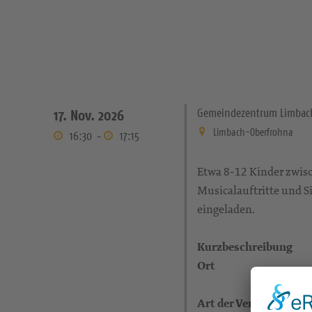
Gemeindezentrum Limbac
17. Nov. 2026
Limbach-Oberfrohna
16:30
-
17:15
Etwa 8-12 Kinder zwisc
Musicalauftritte und Si
eingeladen.
Kurzbeschreibung
Ort
Art der Veranstaltung