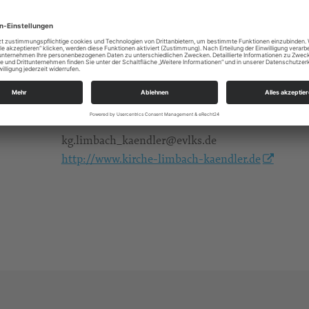
johannes.baldauf@evlks.de
Kantor Johannes Baldauf johannes.baldauf@evlks
03722 406847
Kinder
Ev.-Luth. Kirchgemeinde Limbach-Kändler
An der Stadtkirche 5
09212 Limbach-Oberfrohna
kg.limbach_kaendler@evlks.de
http://www.kirche-limbach-kaendler.de