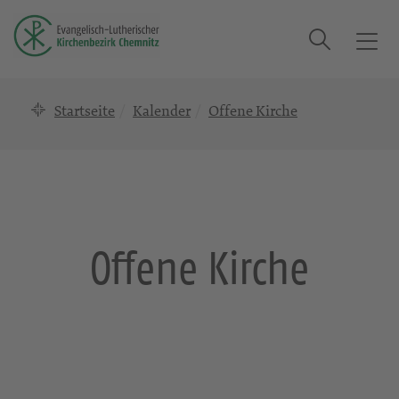
Suche
T
o
g
Startseite
Kalender
Offene Kirche
g
l
e
n
a
v
i
Offene Kirche
g
a
t
i
o
n