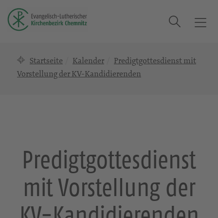
Suche
T
o
g
Startseite
Kalender
Predigtgottesdienst mit
g
l
Vorstellung der KV-Kandidierenden
e
n
a
v
i
g
Predigtgottesdienst
a
t
mit Vorstellung der
i
o
n
KV-Kandidierenden