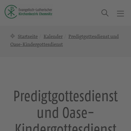
Suche
T
o
g
Startseite
Kalender
Predigtgottesdienst und
g
l
Oase-Kindergottesdienst
e
n
a
v
i
g
Predigtgottesdienst
a
t
und Oase-
i
o
n
Kindergottesdienst