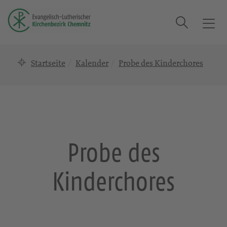
Suche
T
o
g
Startseite
Kalender
Probe des Kinderchores
g
l
e
n
a
v
i
Probe des
g
a
Kinderchores
t
i
o
n