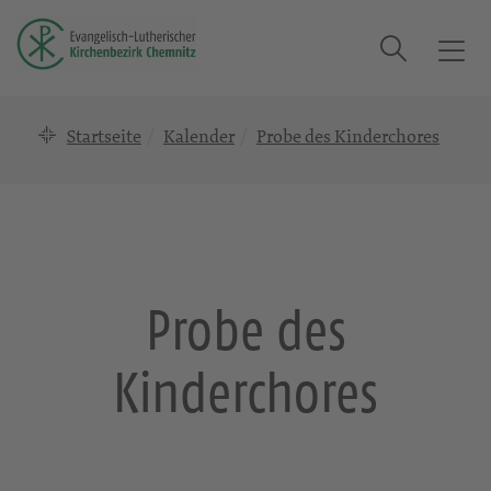
Suche
T
o
g
Startseite
Kalender
Probe des Kinderchores
g
l
e
n
a
v
i
Probe des
g
a
Kinderchores
t
i
o
n