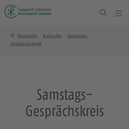
Suche
T
o
g
Startseite
Kalender
Samstags-
g
l
Gesprächskreis
e
n
a
v
i
g
Samstags-
a
t
Gesprächskreis
i
o
n