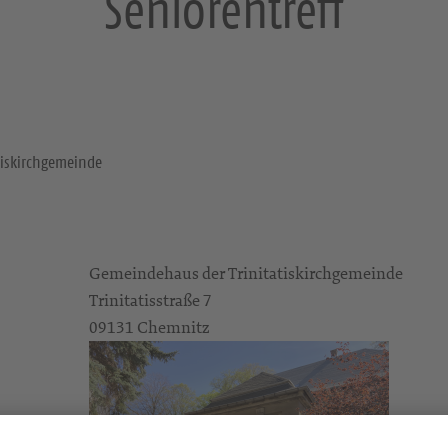
Seniorentreff
tiskirchgemeinde
Gemeindehaus der Trinitatiskirchgemeinde
Trinitatisstraße 7
09131 Chemnitz