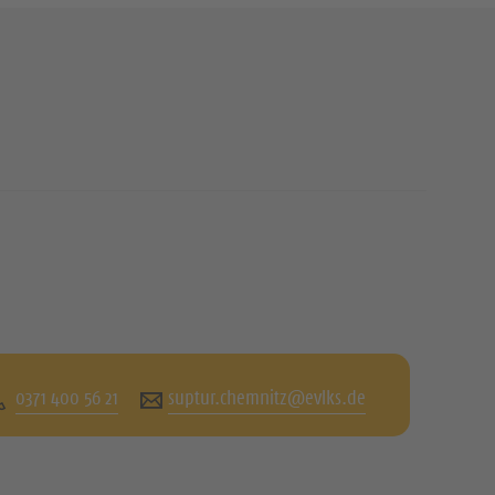
0371 400 56 21
suptur.chemnitz@evlks.de