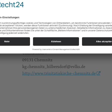
Alle Zielgruppen
Ev.-Luth. Trinitatiskirchgemeinde Chemnitz-Hi
Trinitatisstr. 7
09131 Chemnitz
kg.chemnitz_hilbersdorf@evlks.de
http://www.trinitatiskirche-chemnitz.de