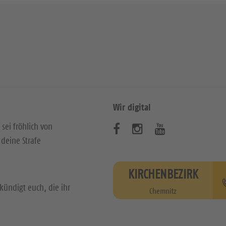
Wir digital
 sei fröhlich von
B
B
B
deine Strafe
e
e
e
s
s
s
KIRCHENBEZIRK
u
u
u
kündigt euch, die ihr
Chemnitz
c
c
c
h
h
h