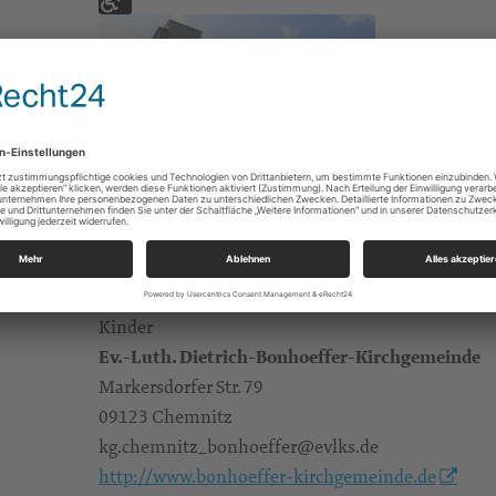
Gruppen/Kreise
Gemeindpädagogin G. Jarausch
Kinder
Ev.-Luth. Dietrich-Bonhoeffer-Kirchgemeinde
Markersdorfer Str. 79
09123 Chemnitz
kg.chemnitz_bonhoeffer@evlks.de
http://www.bonhoeffer-kirchgemeinde.de