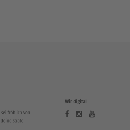
Wir digital
 sei fröhlich von
B
B
B
deine Strafe
e
e
e