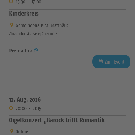
15:30
-
17:00
Kinderkreis
Gemeindehaus St. Matthäus
Zinzendorfstraße 14 Chemnitz
Permalink
Zum Event
12. Aug. 2026
20:00
-
21:15
Orgelkonzert „Barock trifft Romantik
Online