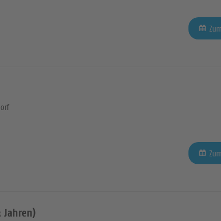
Zum
orf
Zum
 Jahren)