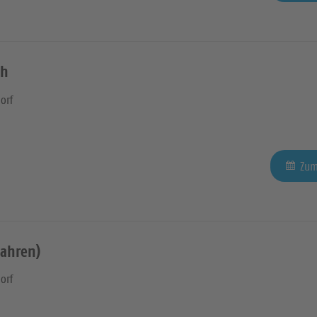
ch
orf
Zum
Jahren)
orf