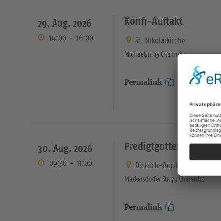
Konfi-Auftakt
29. Aug. 2026
14:00
-
16:00
St. Nikolaikirche
Michaelstr. 15 Chemnitz
Permalink
Predigtgottesdienst
30. Aug. 2026
09:30
-
11:00
Dietrich-Bonhoeffer-Kirche
Markersdorfer Str. 79 Chemnitz
Permalink