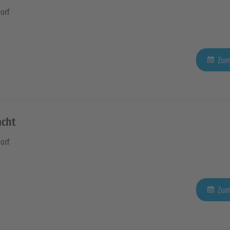
orf
Zum
acht
orf
Zum