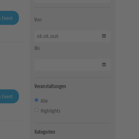
 Event
Von
Datum wählen
Bis
Datum wählen
Veranstaltungen
 Event
Alle
Highlights
Kategorien